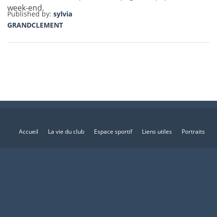
week-end.
Published by:
sylvia
GRANDCLEMENT
Accueil
La vie du club
Espace sportif
Liens utiles
Portraits