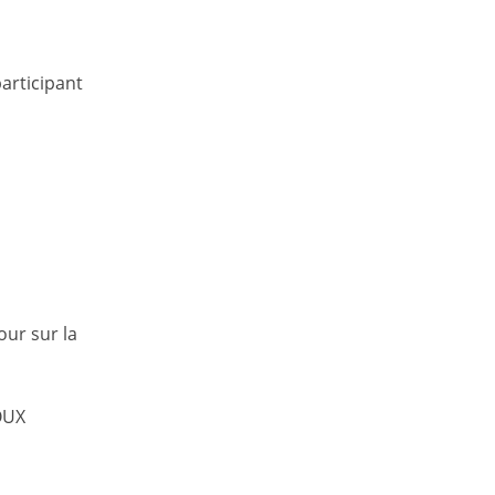
articipant
our sur la
OUX