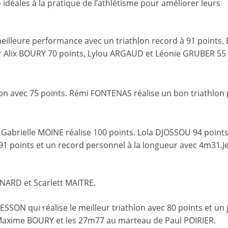
 idéales à la pratique de l’athlétisme pour améliorer leurs
eilleure performance avec un triathlon record à 91 points. E
ar Alix BOURY 70 points, Lylou ARGAUD et Léonie GRUBER 55 
on avec 75 points. Rémi FONTENAS réalise un bon triathlon
ns. Gabrielle MOINE réalise 100 points. Lola DJOSSOU 94 point
1 points et un record personnel à la longueur avec 4m31.
ARD et Scarlett MAITRE.
ESSON qui réalise le meilleur triathlon avec 80 points et un jo
 Maxime BOURY et les 27m77 au marteau de Paul POIRIER.