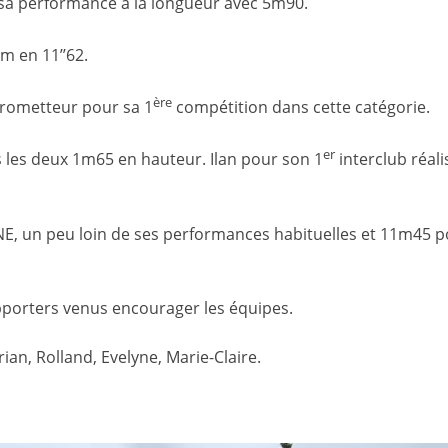
 sa performance à la longueur avec 5m90.
m en 11’’62.
ère
prometteur pour sa 1
compétition dans cette catégorie.
er
les deux 1m65 en hauteur. Ilan pour son 1
interclub réali
NE, un peu loin de ses performances habituelles et 11m45 
pporters venus encourager les équipes.
orian, Rolland, Evelyne, Marie-Claire.