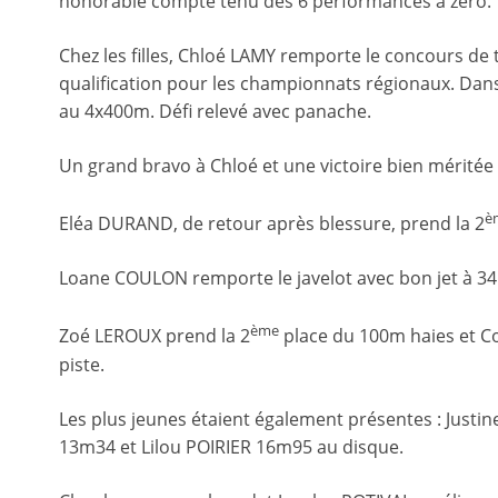
honorable compte tenu des 6 performances à zéro.
Chez les filles, Chloé LAMY remporte le concours d
qualification pour les championnats régionaux. Dans 
au 4x400m. Défi relevé avec panache.
Un grand bravo à Chloé et une victoire bien méritée 
è
Eléa DURAND, de retour après blessure, prend la 2
Loane COULON remporte le javelot avec bon jet à 34
ème
Zoé LEROUX prend la 2
place du 100m haies et Co
piste.
Les plus jeunes étaient également présentes : Just
13m34 et Lilou POIRIER 16m95 au disque.