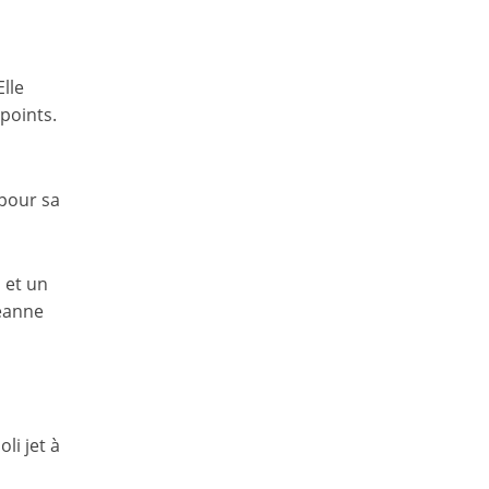
lle
points.
 pour sa
s et un
Jeanne
li jet à