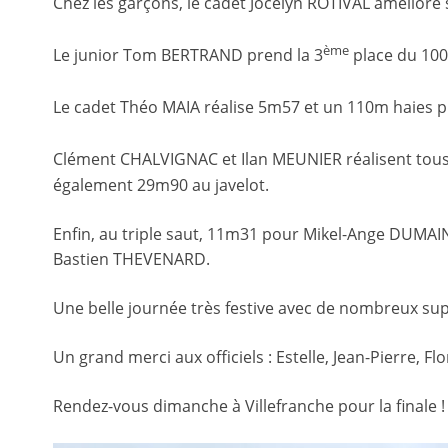
Chez les garçons, le cadet Jocelyn ROTIVAL améliore
ème
Le junior Tom BERTRAND prend la 3
place du 100
Le cadet Théo MAIA réalise 5m57 et un 110m haies 
Clément CHALVIGNAC et Ilan MEUNIER réalisent tous 
également 29m90 au javelot.
Enfin, au triple saut, 11m31 pour Mikel-Ange DUMAI
Bastien THEVENARD.
Une belle journée très festive avec de nombreux su
Un grand merci aux officiels : Estelle, Jean-Pierre, Fl
Rendez-vous dimanche à Villefranche pour la finale !