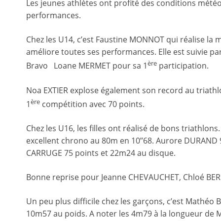
Les jeunes athlètes ont profité des conditions météo
performances.
Chez les U14, c’est Faustine MONNOT qui réalise la m
améliore toutes ses performances. Elle est suivie p
ère
Bravo Loane MERMET pour sa 1
participation.
Noa EXTIER explose également son record au triathl
ère
1
compétition avec 70 points.
Chez les U16, les filles ont réalisé de bons triathlo
excellent chrono au 80m en 10’’68. Aurore DURAND 9
CARRUGE 75 points et 22m24 au disque.
Bonne reprise pour Jeanne CHEVAUCHET, Chloé BERN
Un peu plus difficile chez les garçons, c’est Mathéo B
10m57 au poids. A noter les 4m79 à la longueur de