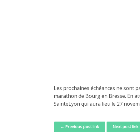
Les prochaines échéances ne sont pa
marathon de Bourg en Bresse. En at
SainteLyon qui aura lieu le 27 novem
← Previous post link
Next post link
Post navigation