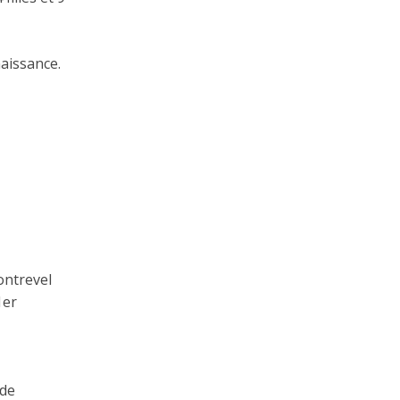
aissance.
ontrevel
1er
 de