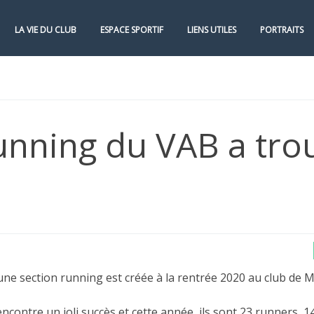
LA VIE DU CLUB
ESPACE SPORTIF
LIENS UTILES
PORTRAITS
running du VAB a tro
ne section running est créée à la rentrée 2020 au club de M
encontre un joli succès et cette année, ils sont 23 runners, 14 