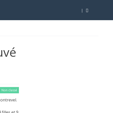
uvé
Non classé
ontrevel.
filles et 9