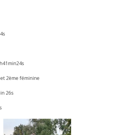
04s
1h41min24s
 et 2ème féminine
in 26s
s