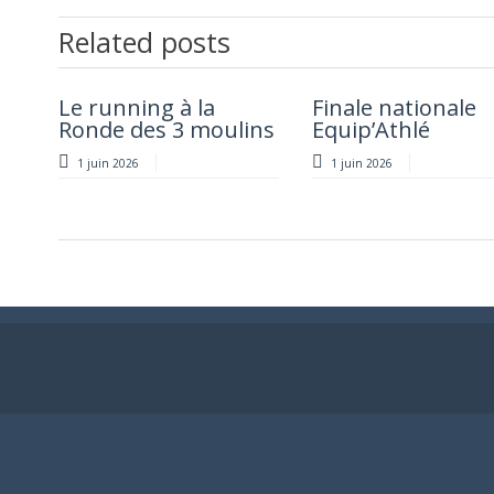
Related posts
Le running à la
Meeting benjamins
Finale nationale
Marathon de Ge
Ronde des 3 moulins
minimes
Equip’Athlé
1 juin 2026
1 juin 2026
1 juin 2026
1 juin 2026